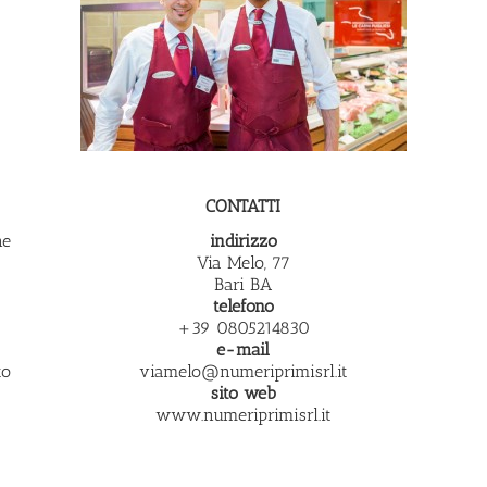
CONTATTI
ne
indirizzo
Via Melo, 77
Bari BA
telefono
+39 0805214830
e-mail
to
viamelo@numeriprimisrl.it
sito web
www.numeriprimisrl.it