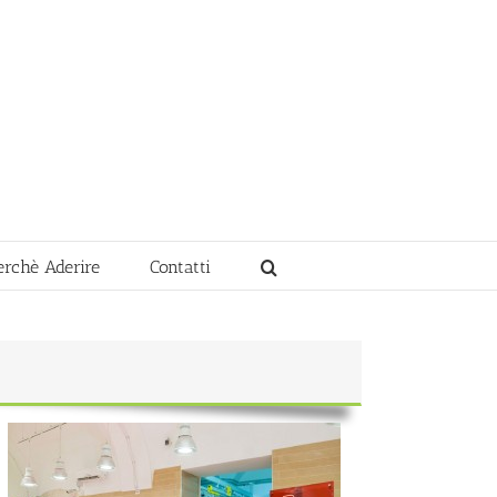
erchè Aderire
Contatti