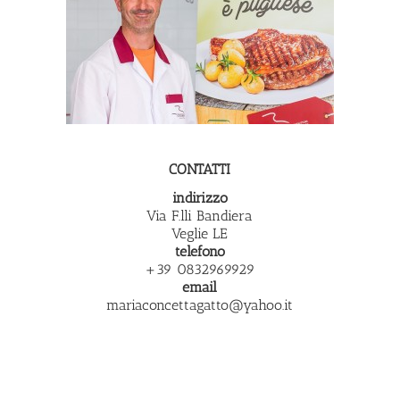
CONTATTI
indirizzo
Via F.lli Bandiera
Veglie LE
telefono
+39 0832969929
email
mariaconcettagatto@yahoo.it