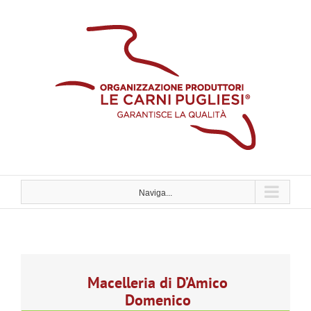
Skip
to
content
Naviga...
Macelleria di D’Amico
Domenico